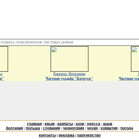
З ОТДЫХА, ПАНСИОНАТОВ, ЧАСТНЫХ ДОМОВ
ка
Карпаты: Верховина
н"
Частная усадьба "Катруся"
Частная ус
главная
крым
карпаты
азов
одесса
шацк
|
|
|
|
|
болгария
польша
словакия
черногория
чехия
хорватия
погода
|
|
|
|
|
|
контакты
реклама
партнерство
|
|