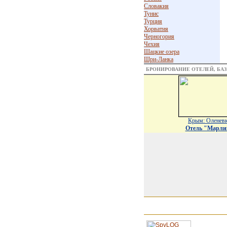
Словакия
Тунис
Турция
Хорватия
Черногория
Чехия
Шацкие озера
Шри-Ланка
БРОНИРОВАНИЕ ОТЕЛЕЙ, БА
Крым: Оленев
Отель "Марли