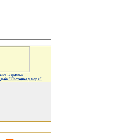
Азов: Бердянск
адьба "Ласточка у моря"