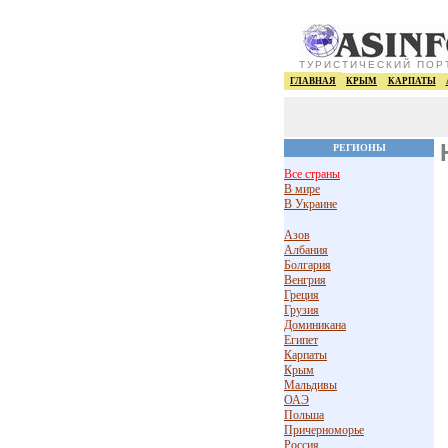
ТУРИСТИЧЕСКИЙ ПОР
ГЛАВНАЯ
КРЫМ
КАРПАТЫ
РЕГИОНЫ
Все страны
В мире
В Украине
Азов
Албания
Болгария
Венгрия
Греция
Грузия
Доминикана
Египет
Карпаты
Крым
Мальдивы
ОАЭ
Польша
Причерноморье
Россия