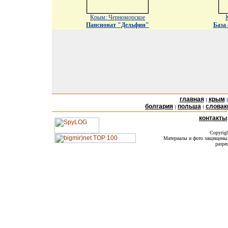
Крым: Черноморское
Пансионат "Дельфин"
База
главная
крым
|
болгария
польша
словак
|
|
контакты
Copyrig
Материалы и фото защищены а
разре