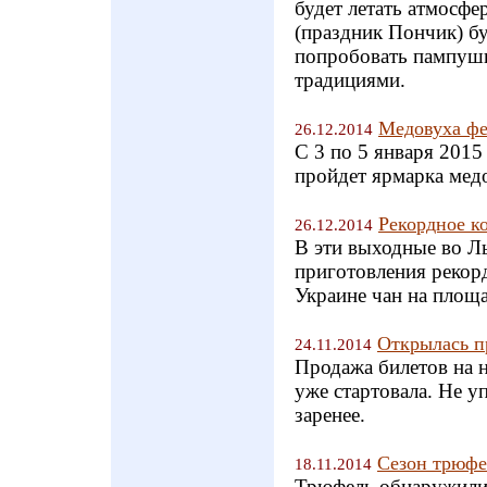
будет летать атмосфе
(праздник Пончик) б
попробовать пампушк
традициями.
Медовуха фе
26.12.2014
С 3 по 5 января 2015
пройдет ярмарка м
Рекордное к
26.12.2014
В эти выходные во Ль
приготовления рекор
Украине чан на площа
Открылась п
24.11.2014
Продажа билетов на 
уже стартовала. Не у
заренее.
Сезон трюфе
18.11.2014
Трюфель обнаружили 