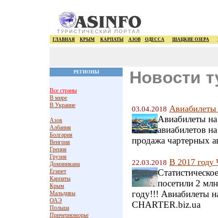
ТУРИСТИЧЕСКИЙ ПОРТАЛ
ГЛАВНАЯ
КРЫМ
КАРПАТЫ
АЗОВ
ОДЕССА
ШАЦКИЕ ОЗЕРА
Новости т
РЕГИОНЫ
Все страны
В мире
В Украине
Авиабилеты 
03.04.2018
Авиабилеты на
Азов
Албания
авиабилетов на
Болгария
продажа чартерных а
Венгрия
Греция
Грузия
В 2017 году
22.03.2018
Доминикана
Статистическое
Египет
Карпаты
посетили 2 млн
Крым
году!!! Авиабилеты н
Мальдивы
ОАЭ
CHARTER.biz.ua
Польша
Причерноморье