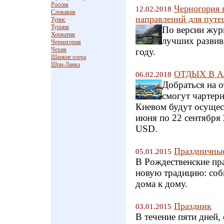
Россия
Черногория 
12.02.2018
Словакия
направлений для путе
Тунис
Турция
По версии жур
Хорватия
лучших развив
Черногория
Чехия
году.
Шацкие озера
Шри-Ланка
ОТДЫХ В АЛ
06.02.2018
Добраться на 
смогут чартер
Киевом будут осущест
июня по 22 сентября 
USD.
Праздничные
05.01.2015
В Рождественские пра
новую традицию: соб
дома к дому.
Праздник
03.01.2015
В течение пяти дней,