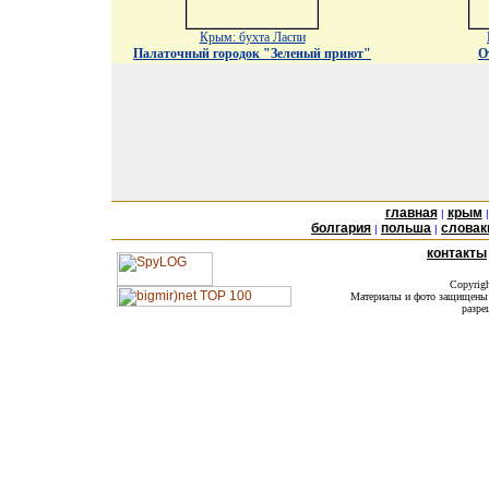
Крым: бухта Ласпи
Палаточный городок "Зеленый приют"
О
главная
крым
|
болгария
польша
словак
|
|
контакты
Copyrig
Материалы и фото защищены а
разре