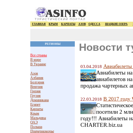
ТУРИСТИЧЕСКИЙ ПОРТАЛ
ГЛАВНАЯ
КРЫМ
КАРПАТЫ
АЗОВ
ОДЕССА
ШАЦКИЕ ОЗЕРА
Новости т
РЕГИОНЫ
Все страны
В мире
В Украине
Авиабилеты 
03.04.2018
Авиабилеты на
Азов
Албания
авиабилетов на
Болгария
продажа чартерных а
Венгрия
Греция
Грузия
В 2017 году
22.03.2018
Доминикана
Статистическое
Египет
Карпаты
посетили 2 млн
Крым
году!!! Авиабилеты н
Мальдивы
ОАЭ
CHARTER.biz.ua
Польша
Причерноморье