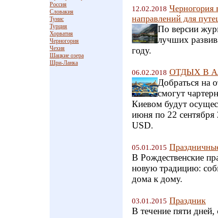
Россия
Черногория 
12.02.2018
Словакия
направлений для путе
Тунис
Турция
По версии жур
Хорватия
лучших развив
Черногория
Чехия
году.
Шацкие озера
Шри-Ланка
ОТДЫХ В АЛ
06.02.2018
Добраться на 
смогут чартер
Киевом будут осущест
июня по 22 сентября 
USD.
Праздничные
05.01.2015
В Рождественские пра
новую традицию: соб
дома к дому.
Праздник
03.01.2015
В течение пяти дней,