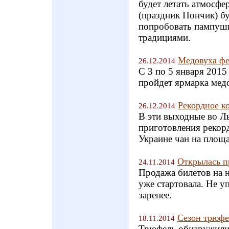
будет летать атмосфе
(праздник Пончик) б
попробовать пампушк
традициями.
Медовуха фе
26.12.2014
С 3 по 5 января 2015
пройдет ярмарка м
Рекордное к
26.12.2014
В эти выходные во Ль
приготовления рекор
Украине чан на площа
Открылась п
24.11.2014
Продажа билетов на 
уже стартовала. Не у
заренее.
Сезон трюфе
18.11.2014
Трюфель обнаружили 