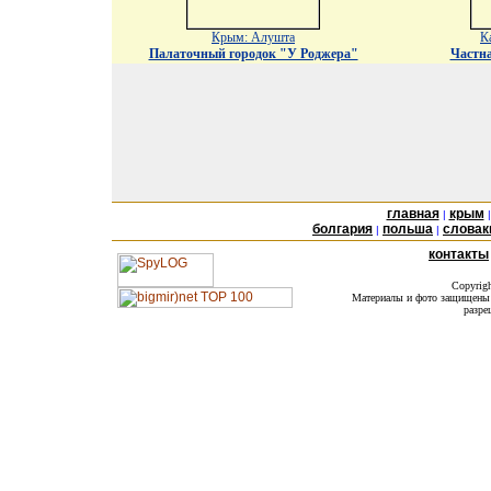
Крым: Алушта
К
Палаточный городок "У Роджера"
Частн
главная
крым
|
болгария
польша
словак
|
|
контакты
Copyrig
Материалы и фото защищены а
разре