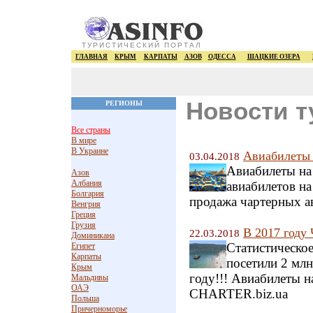
ТУРИСТИЧЕСКИЙ ПОРТАЛ
ГЛАВНАЯ
КРЫМ
КАРПАТЫ
АЗОВ
ОДЕССА
ШАЦКИЕ ОЗЕРА
Новости т
РЕГИОНЫ
Все страны
В мире
В Украине
Авиабилеты 
03.04.2018
Авиабилеты на
Азов
Албания
авиабилетов на
Болгария
продажа чартерных а
Венгрия
Греция
Грузия
В 2017 году
22.03.2018
Доминикана
Статистическое
Египет
Карпаты
посетили 2 млн
Крым
году!!! Авиабилеты н
Мальдивы
ОАЭ
CHARTER.biz.ua
Польша
Причерноморье