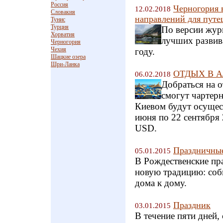
Россия
Черногория 
12.02.2018
Словакия
направлений для путе
Тунис
Турция
По версии жур
Хорватия
лучших развив
Черногория
Чехия
году.
Шацкие озера
Шри-Ланка
ОТДЫХ В АЛ
06.02.2018
Добраться на 
смогут чартер
Киевом будут осущест
июня по 22 сентября 
USD.
Праздничные
05.01.2015
В Рождественские пра
новую традицию: соб
дома к дому.
Праздник
03.01.2015
В течение пяти дней,