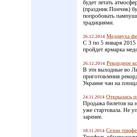
будет летать атмосфе
(праздник Пончик) б
попробовать пампушк
традициями.
Медовуха фе
26.12.2014
С 3 по 5 января 2015
пройдет ярмарка м
Рекордное к
26.12.2014
В эти выходные во Ль
приготовления рекор
Украине чан на площа
Открылась п
24.11.2014
Продажа билетов на 
уже стартовала. Не у
заренее.
Сезон трюфе
18.11.2014
Трюфель обнаружили 