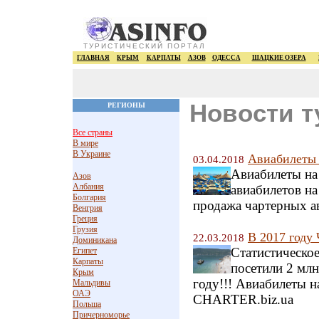
ТУРИСТИЧЕСКИЙ ПОРТАЛ
ГЛАВНАЯ
КРЫМ
КАРПАТЫ
АЗОВ
ОДЕССА
ШАЦКИЕ ОЗЕРА
Новости т
РЕГИОНЫ
Все страны
В мире
В Украине
Авиабилеты 
03.04.2018
Авиабилеты на
Азов
Албания
авиабилетов на
Болгария
продажа чартерных а
Венгрия
Греция
Грузия
В 2017 году
22.03.2018
Доминикана
Статистическое
Египет
Карпаты
посетили 2 млн
Крым
году!!! Авиабилеты н
Мальдивы
ОАЭ
CHARTER.biz.ua
Польша
Причерноморье