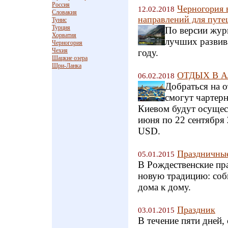
Россия
Черногория 
12.02.2018
Словакия
направлений для путе
Тунис
Турция
По версии жур
Хорватия
лучших развив
Черногория
Чехия
году.
Шацкие озера
Шри-Ланка
ОТДЫХ В АЛ
06.02.2018
Добраться на 
смогут чартер
Киевом будут осущест
июня по 22 сентября 
USD.
Праздничные
05.01.2015
В Рождественские пра
новую традицию: соб
дома к дому.
Праздник
03.01.2015
В течение пяти дней,