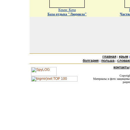
Крым: Кача
База отдыха "Людмила"
Частн
главная
крым
|
болгария
польша
словак
|
|
контакты
Copyrig
Материалы и фото защищены а
разре