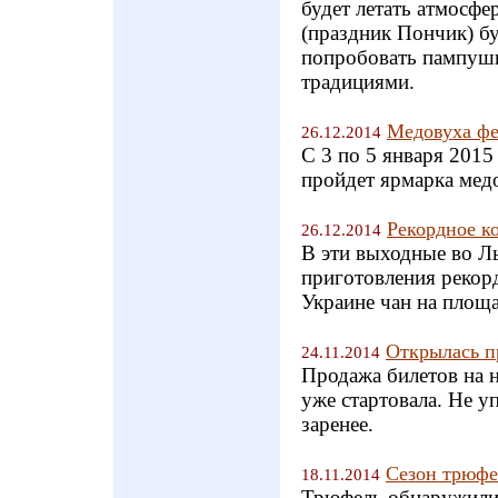
будет летать атмосфе
(праздник Пончик) б
попробовать пампушк
традициями.
Медовуха фе
26.12.2014
С 3 по 5 января 2015
пройдет ярмарка м
Рекордное к
26.12.2014
В эти выходные во Ль
приготовления рекор
Украине чан на площа
Открылась п
24.11.2014
Продажа билетов на 
уже стартовала. Не у
заренее.
Сезон трюфе
18.11.2014
Трюфель обнаружили 