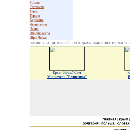
Россия
Словакия
Тунис
Турция
Хорватия
Черногория
Чехия
Шацкие озера
Шри-Ланка
БРОНИРОВАНИЕ ОТЕЛЕЙ, БАЗ ОТДЫХА, ПАНСИОНАТОВ, ЧАСТ
Крым: Новый Свет
К
Миниотель "Белиссимо"
В
главная
крым
|
болгария
польша
словак
|
|