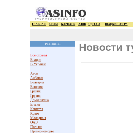
ТУРИСТИЧЕСКИЙ ПОРТАЛ
ГЛАВНАЯ
КРЫМ
КАРПАТЫ
АЗОВ
ОДЕССА
ШАЦКИЕ ОЗЕРА
Новости т
РЕГИОНЫ
Все страны
В мире
В Украине
Азов
Албания
Болгария
Венгрия
Греция
Грузия
Доминикана
Египет
Карпаты
Крым
Мальдивы
ОАЭ
Польша
Причерноморье