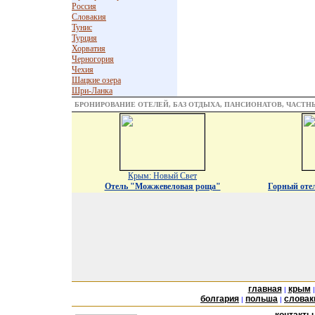
Россия
Словакия
Тунис
Турция
Хорватия
Черногория
Чехия
Шацкие озера
Шри-Ланка
БРОНИРОВАНИЕ ОТЕЛЕЙ, БАЗ ОТДЫХА, ПАНСИОНАТОВ, ЧАСТ
Крым: Новый Свет
Отель "Можжевеловая роща"
Горный оте
главная
крым
|
болгария
польша
словак
|
|