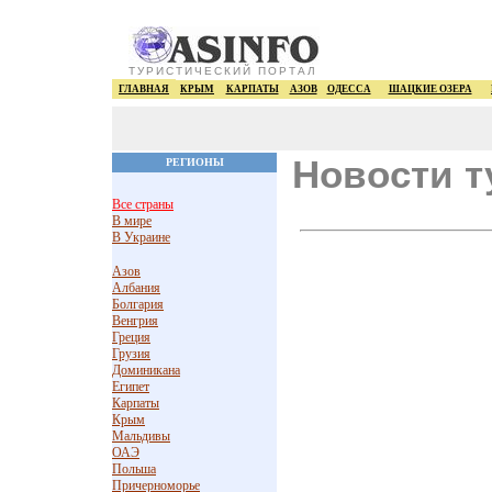
ТУРИСТИЧЕСКИЙ ПОРТАЛ
ГЛАВНАЯ
КРЫМ
КАРПАТЫ
АЗОВ
ОДЕССА
ШАЦКИЕ ОЗЕРА
Новости т
РЕГИОНЫ
Все страны
В мире
В Украине
Азов
Албания
Болгария
Венгрия
Греция
Грузия
Доминикана
Египет
Карпаты
Крым
Мальдивы
ОАЭ
Польша
Причерноморье