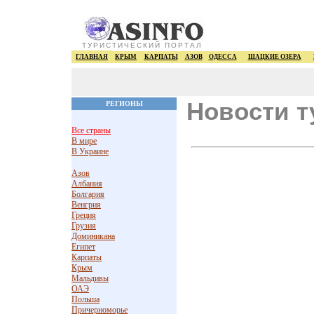
ТУРИСТИЧЕСКИЙ ПОРТАЛ
ГЛАВНАЯ
КРЫМ
КАРПАТЫ
АЗОВ
ОДЕССА
ШАЦКИЕ ОЗЕРА
Новости т
РЕГИОНЫ
Все страны
В мире
В Украине
Азов
Албания
Болгария
Венгрия
Греция
Грузия
Доминикана
Египет
Карпаты
Крым
Мальдивы
ОАЭ
Польша
Причерноморье