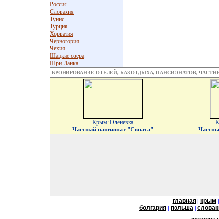
Россия
Словакия
Тунис
Турция
Хорватия
Черногория
Чехия
Шацкие озера
Шри-Ланка
БРОНИРОВАНИЕ ОТЕЛЕЙ, БАЗ ОТДЫХА, ПАНСИОНАТОВ, ЧАСТ
Крым: Оленевка
К
Частный пансионат "Соната"
Частны
главная
крым
|
болгария
польша
словак
|
|