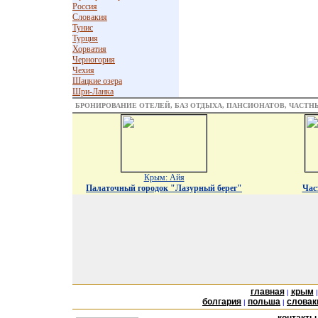
Россия
Словакия
Тунис
Турция
Хорватия
Черногория
Чехия
Шацкие озера
Шри-Ланка
БРОНИРОВАНИЕ ОТЕЛЕЙ, БАЗ ОТДЫХА, ПАНСИОНАТОВ, ЧАСТ
Крым: Айя
Палаточный городок "Лазурный берег"
Час
главная
крым
|
болгария
польша
словак
|
|