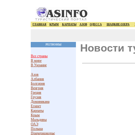
ТУРИСТИЧЕСКИЙ ПОРТАЛ
ГЛАВНАЯ
КРЫМ
КАРПАТЫ
АЗОВ
ОДЕССА
ШАЦКИЕ ОЗЕРА
Новости т
РЕГИОНЫ
Все страны
В мире
В Украине
Азов
Албания
Болгария
Венгрия
Греция
Грузия
Доминикана
Египет
Карпаты
Крым
Мальдивы
ОАЭ
Польша
Причерноморье