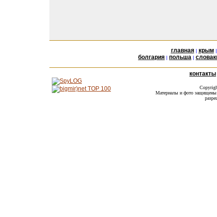
главная
крым
|
болгария
польша
словак
|
|
контакты
Copyrig
Материалы и фото защищены а
разре