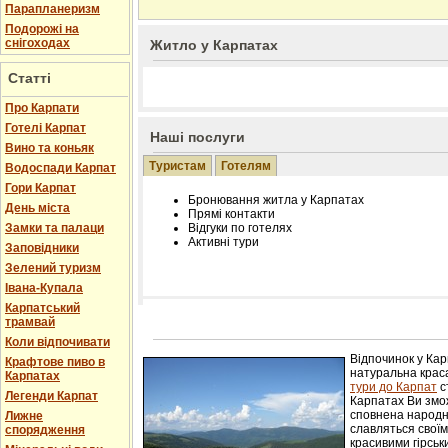
Парапланеризм
Подорожі на
снігоходах
Житло у Карпатах
Статті
Про Карпати
Готелі Карпат
Наші послуги
Вино та коньяк
Туристам
Готелям
Водоспади Карпат
Гори Карпат
Бронювання житла у Карпатах
День міста
Прямі контакти
Замки та палаци
Відгуки по готелях
Активні тури
Заповідники
Зелений туризм
Івана-Купала
Карпатський
трамвай
Розміщення інформації про готель на нашому
Редагування інформації і цін на вимогу
Коли відпочивати
Лічільник відвідувачів
Відпочинок у Ка
Крафтове пиво в
натуральна краса
Карпатах
тури до Карпат
с
Легенди Карпат
Карпатах Ви змож
сповнена народн
Лижне
славляться свої
спорядження
красивими гірськ