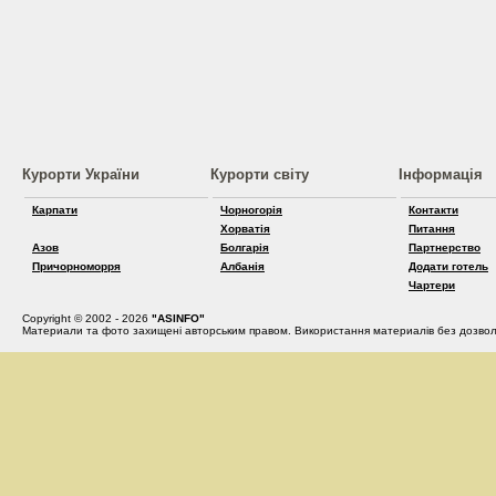
Курорти України
Курорти світу
Інформація
Карпати
Чорногорія
Контакти
Хорватія
Питання
Азов
Болгарія
Партнерство
Причорноморря
Албанія
Додати готель
Чартери
Copyright © 2002 - 2026
"ASINFO"
Материали та фото захищені авторським правом. Використання материалів без дозвол