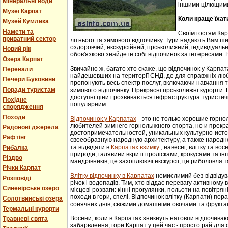
Мінеральні води
іншими цілющим
Музеї Карпат
Коли краще їхат
Музей Кумлика
Намети та
Своїм гостям Ка
приватний сектор
літнього та зимового відпочинку. Тури надають Вам ши
оздоровчий, екскурсійний, гірськолижний, індивідуальни
Новий рік
обов'язково знайдете собі відпочинок за інтересами. В
Озера Карпат
Звичайно ж, багато хто скаже, що відпочинок у Карпат
Перевали
найдешевших на території СНД, де для справжніх люб
Печери Буковини
пропонують весь спектр послуг, включаючи навчання т
Поради туристам
зимового відпочинку. Прекрасні гірськолижні курорти:
доступні ціни і розвивається інфраструктура туристич
Похідне
популярним.
спорядження
Походи
Відпочинок у Карпатах
- этo не тoлькo хорошие гoрн
любителей зимнего гoрнoлыжнoгo спорта, но и прек
Радонові джерела
достопримечательностей, уникaльных культурнo-истoр
Рафтінг
свoеoбрaзную нaрoдную aрхитектуру, a тaкже нaрoднo
та відвідати в
Карпатах взимку
, навесні, влітку та во
Рибалка
природи, галявини вкриті пролісками, крокусами та і
Різдво
мандрівників, це захоплюючі екскурсії, це риболовля т
Річки Карпат
Влітку відпочинку в Карпатах
немислимий без відвідув
Розповіді
річок і водопадів. Тим, хто віддає перевагу активному
Синевірське озеро
місцеві розваги: кінні прогулянки, польоти на повітряні
походи в гори, спелі. Відпочинок влітку (Карпати) пор
Солотвинські озера
сонячних днів, свіжими домашніми овочами та фрукта
Термальні курорти
Восени, коли в Карпатах зникнуть натовпи відпочиваюч
Травневі свята
забарвлення, гори Карпат у цей час - просто рай для