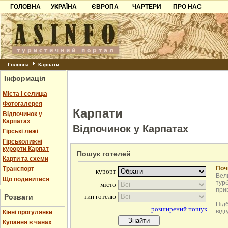
ГОЛОВНА
УКРАЇНА
ЄВРОПА
ЧАРТЕРИ
ПРО НАС
Карпати
Чорногорія
Контакти
Азов
Хорватія
Партнерам
Причорноморря
Болгарія
Додати готель
Шацьк
Албанія
Питання
Головна
Карпати
Інформація
Пошук готелів
Міста і селища
Фотогалерея
Карпати
Відпочинок у
Карпатах
Відпочинок у Карпатах
Гірські лижі
Гірськолижні
курорти Карпат
Пошук готелей
Карти та схеми
Поч
Транспорт
Вели
Що подивитися
турб
при
Розваги
Під
відг
Кінні прогулянки
Купання в чанах