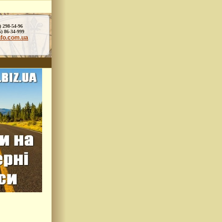
) 298-54-96
86-34-999
nfo.com.ua