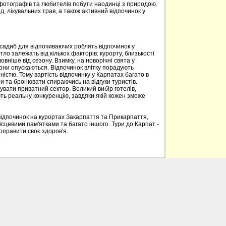
 фотографів та любителів побути наодинці з природою.
д, лікувальних трав, а також активний відпочинок у
 садиб для відпочиваючих роблять відпочинок у
о залежать від кількох факторів: курорту, близькості
овніше від сезону. Взимку, на новорічні свята у
вони опускаються. Відпочинок влітку порадують
ністю. Тому вартість відпочинку у Карпатах багато в
 та бронювати спираючись на відгуки туристів.
вати приватний сектор. Великий вибір готелів,
ють реальну конкуренцію, завдяки якій кожен зможе
відпочинок на курортах Закарпаття та Прикарпаття,
ісцевими пам'ятками та багато іншого. Тури до Карпат -
поправити своє здоров'я.