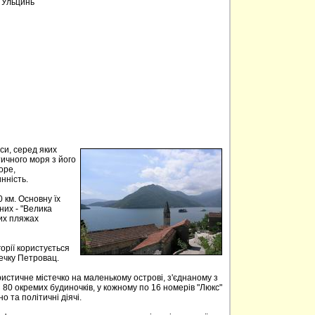
, Ульцинь
аси, серед яких
тичного моря з його
оре,
нність.
 км. Основну їх
них - "Велика
ких пляжах
орії користується
течку Петровац.
истичне містечко на маленькому острові, з'єднаному з
 80 окремих будиночків, у кожному по 16 номерів "Люкс"
но та політичні діячі.