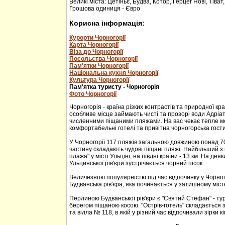
Великі міста: Цетіньє, Будва, Котор, Герцег Нові, Тіват
Грошова одиниця - Євро
Корисна інформація:
Курорти Чорногорії
Карта Чорногорії
Віза до Чорногорії
Посольства Чорногорії
Пам'ятки Чорногорії
Національна кухня Чорногорії
Культура Чорногорії
Пам'ятка туристу - Чорногорія
Фото Чорногорії
Чорногорія - країна різких контрастів та природної кр
особливе місце займають чисті та прозорі води Адріа
численними піщаними пляжами. На вас чекає тепле м
комфортабельні готелі та привітна чорногорська гости
У Чорногорії 117 пляжів загальною довжиною понад 70
частину складають чудові піщані пляжі. Найбільший з 
плажа" у місті Ульціні, на півдні країни - 13 км. На дея
Ульцинської рів'єри зустрічається чорний пісок.
Величезною популярністю під час відпочинку у Чорног
Будванська рів'єра, яка починається у затишному міс
Перлиною Будванської рів'єри є "Святий Стефан" - тур
берегом піщаною косою. "Острів-готель" складається з
та вілла № 118, в якій у різний час відпочивали зірки кі