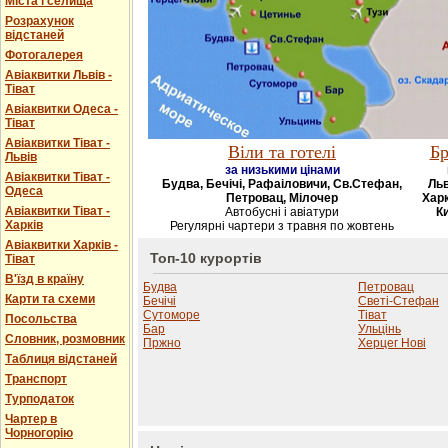
Міста і селища
Розрахунок
відстаней
Фотогалерея
Авіаквитки Львів -
Тіват
Авіаквитки Одеса -
Тіват
Авіаквитки Тіват -
Віли та готелі
Бр
Львів
за низькими цінами
Авіаквитки Тіват -
Будва, Бечічі, Рафаіловичи, Св.Стефан,
Льв
Одеса
Петровац, Мілочер
Харк
Авіаквитки Тіват -
Автобусні і авіатури
Ки
Харків
Регулярні чартери з травня по жовтень
Авіаквитки Харків -
Топ-10 курортів
Тіват
В'їзд в країну
Будва
Петровац
Карти та схеми
Бечічі
Светі-Стефан
Сутоморе
Тіват
Посольства
Бар
Ульцінь
Словник, розмовник
Пржно
Херцег Нові
Таблиця відстаней
Транспорт
Турподаток
Чартер в
Чорногорію