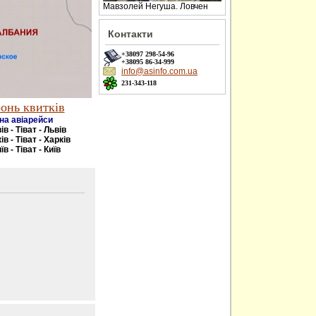
Мавзолей Негуша. Ловчен
Контакти
+38097
298-54-96
+38095
86-34-999
info@asinfo.com.ua
231-343-118
онь квитків
на авіарейси
ів - Тіват - Львів
ів - Тіват - Харків
їв - Тіват - Київ