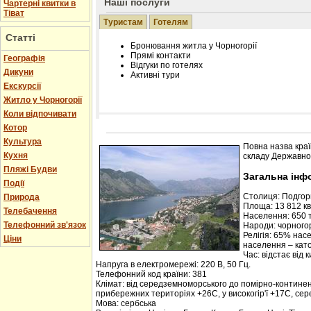
Наші послуги
Чартерні квитки в
Тіват
Туристам
Готелям
Статті
Бронювання житла у Чорногорії
Прямі контакти
Географія
Відгуки по готелях
Дикуни
Активні тури
Екскурсії
Житло у Чорногорії
Коли відпочивати
Котор
Розміщення інформації про готель на нашому
Редагування інформації і цін на вимогу
Культура
Повна назва краї
Лічільник відвідувачів
Кухня
складу Державної
Пляжі Будви
Загальна інф
Події
Столиця: Подго
Природа
Площа: 13 812 кв.
Телебачення
Населення: 650 т
Телефонний зв'язок
Народи: чорногор
Релігія: 65% нас
Ціни
населення – кат
Час: відстає від 
Напруга в електромережі: 220 В, 50 Гц.
Телефонний код країни: 381
Клімат: від середземноморського до помірно-контине
прибережних територіях +26С, у високогір'ї +17С, се
Мова: сербська