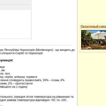
Палаточный горо
 сайті
ни: Республіка Чорногорія (Montenegro) - що входить до
 спільноти Сербії та Чорногорії.
ормація:
риця
 км.
ис. чол.
ці, серби, албанці, хорвати
елення сповідують православ'я, 19% – іслам, 4%
олики, 2% – протестанти
київського на 1 годину
нтального, середня літня температура на рівнинних та
редня зимова температура відповідно +5С та -10С.