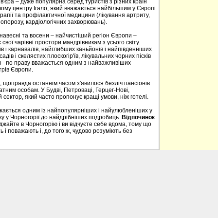
в'єра – дуже популярна серед туристів з різних країн
ому центру Ігало, який вважається найбільшим у Європі
апії та профілактичної медицини (лікування артриту,
опорозу, кардіологічних захворювань).
, навесні та восени – найчистіший регіон Європи –
свої чарівні простори мандрівникам з усього світу.
в і карнавалів, найглибших каньйонів і найпівденніших
садів і скелястих плоскогір'їв, лікувальних чорних пісків
 - по праву вважається одним з найважливіших
трів Європи.
, щоправда останнім часом з'явилося безліч пансіонів
тним особам. У Будві, Петроваці, Герцег-Нові,
 сектор, який часто пропонує кращі умови, ніж готелі.
ажається одним із найпопулярніших і найулюбленіших у
нку у Чорногорії до найдрібніших подробиць.
Відпочинок
айте в Чорногорію і ви відчуєте себе вдома, тому що
 і поважають і, до того ж, чудово розуміють без