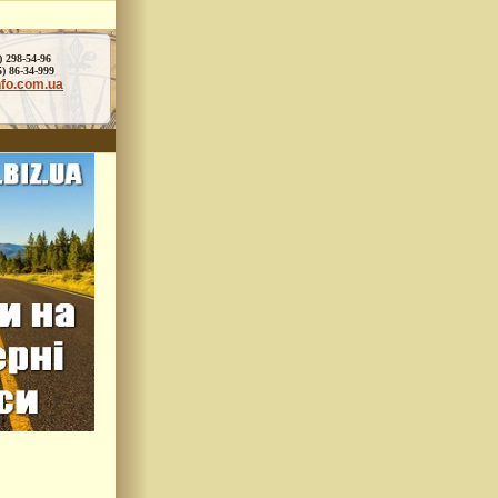
) 298-54-96
86-34-999
nfo.com.ua