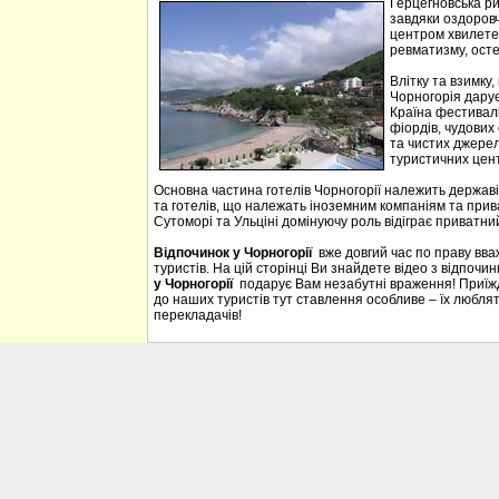
Герцегновська ри
завдяки оздоровч
центром хвилетер
ревматизму, осте
Влітку та взимку
Чорногорія дарує 
Країна фестивалі
фіордів, чудових 
та чистих джерел
туристичних цен
Основна частина готелів Чорногорії належить державі
та готелів, що належать іноземним компаніям та прива
Сутоморі та Ульціні домінуючу роль відіграє приватний
Відпочинок у Чорногорії
вже довгий час по праву вв
туристів. На цій сторінці Ви знайдете відео з відпочи
у Чорногорії
подарує Вам незабутні враження! Приїждж
до наших туристів тут ставлення особливе – їх люблять
перекладачів!