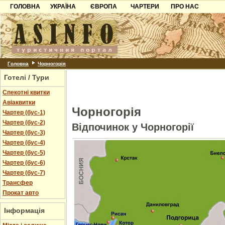
ГОЛОВНА
УКРАЇНА
ЄВРОПА
ЧАРТЕРИ
ПРО НАС
Карпати
Чорногорія
Контакти
Азов
Хорватія
Партнерам
Причорноморря
Болгарія
Додати готель
Шацьк
Албанія
Питання
Головна
Чорногорія
Готелі / Тури
Пошук готелів
Спекотні квитки
Авіаквитки
Чорногорія
Чартер (бус-1)
Чартер (бус-2)
Відпочинок у Чорногорії
Чартер (бус-3)
Чартер (бус-4)
Чартер (бус-5)
Чартер (бус-6)
Чартер (бус-7)
Трансфер
Прокат авто
Інформація