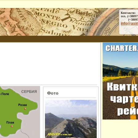
Контакти:
тел. (+38097
(+38095) 
info@asi
Фото