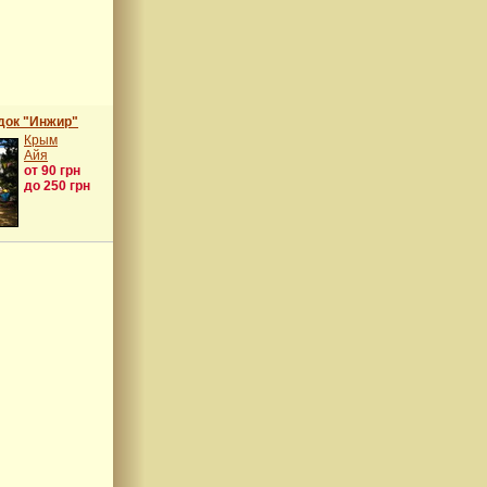
док "Инжир"
Крым
Айя
от 90 грн
до 250 грн