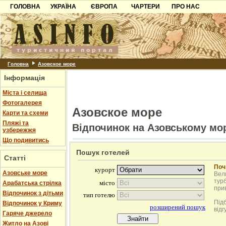
ГОЛОВНА
УКРАЇНА
ЄВРОПА
ЧАРТЕРИ
ПРО НАС
Карпати
Чорногорія
Контакти
Азов
Хорватія
Партнерам
Причорноморря
Болгарія
Додати готель
Шацьк
Албанія
Питання
Головна
Азовское море
Інформація
Пошук готелів
Міста і селища
Фотогалерея
Азовское море
Карти та схеми
Пляжі та
Відпочинок на Азовському мо
узбережжя
Що подивитись
Пошук готелей
Статті
Поч
Азовське море
Вели
турб
Арабатська стрілка
при
Відпочинок з дітьми
Під
Відпочинок у Криму
відг
Гаряче джерело
Житло на Азові