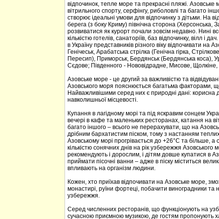
відпочинок, тепле море та прекрасні пляжі. Азовське м
вітрильного спорту, серфінгу, риболовлі та багато ін
створює ідеальні умови для відпочинку з дітьми. На в
берега (з боку Криму) північна сторона (Херсонська, 
розвиватися як курорт почали зовсім недавно. Нині в
кількістю готелів, санаторіїв, баз відпочинку, вілл і 
в Україну представників різного віку відпочивати на Аз
Генічеськ, Арабатська стрілка (Генічна гірка, Стрілко
Пересип), Приморськ, Бердянськ (Бердянська коса), Ур
Сєдове; Південного - Нововідрадне, Мисове, Щолкіне,
Азовське море - це другий за важливістю та відвідува
Азовського моря пояснюється багатьма факторами, щ
Найважливішими серед них є природні дані: корисна д
навколишньої місцевості.
Купання в лагідному морі та під яскравим сонцем Укр
вечері в кафе та маленьких ресторанах, катання на віт
багато іншого – всього не перерахувати, що на Азовсь
дрібним бархатистим піском, тому з настанням теплих 
Азовському морі прогрівається до +26°С та більше, а
кількістю сонячних днів на рік узбережжя Азовського 
рекомендують і дорослим, і дітям довше купатися в Аз
приймати пісочні ванни – адже в піску міститься велик
впливають на організм людини.
Кожен, хто приїхав відпочивати на Азовське море, змо
монастирі, руїни фортеці, побачити виноградники та 
узбережжя.
Серед численних ресторанів, що функціонують на узб
сучасною приємною музикою, де гостям пропонують хар