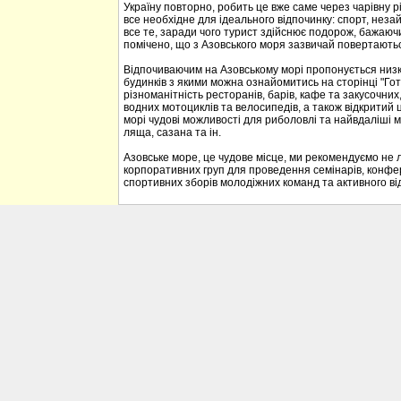
Україну повторно, робить це вже саме через чарівну р
все необхідне для ідеального відпочинку: спорт, неза
все те, заради чого турист здійснює подорож, бажаюч
помічено, що з Азовського моря зазвичай повертаються
Відпочиваючим на Азовському морі пропонується низка 
будинків з якими можна ознайомитись на сторінці "Гот
різноманітність ресторанів, барів, кафе та закусочних, 
водних мотоциклів та велосипедів, а також відкритий 
морі чудові можливості для риболовлі та найвдаліші м
ляща, сазана та ін.
Азовське море, це чудове місце, ми рекомендуємо не л
корпоративних груп для проведення семінарів, конфе
спортивних зборів молодіжних команд та активного ві