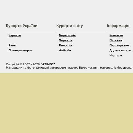
Курорти України
Курорти світу
Інформація
Карпати
Чорногорія
Контакти
Хорватія
Питання
Азов
Болгарія
Партнерство
Причорноморря
Албанія
Додати готель
Чартери
Copyright © 2002 - 2026
"ASINFO"
Материали та фото захищені авторським правом. Використання материалів без дозвол