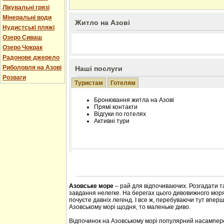
Лікувальні грязі
Мінеральні води
Житло на Азові
Нудистські пляжі
Озеро Сиваш
Озеро Чокрак
Радонове джерело
Риболовля на Азові
Наші послуги
Розваги
Туристам
Готелям
Бронювання житла на Азові
Прямі контакти
Відгуки по готелях
Активні тури
Розміщення інформації про готель на нашому
Редагування інформації і цін на вимогу
Лічільник відвідувачів
Азовське море
– рай для відпочиваючих. Розгадати т
завдання нелегке. На берегах цього дивовижного моря 
почуєте давніх легенд. І все ж, перебуваючи тут впер
Азовському морі щодня, то маленьке диво.
Відпочинок на Азовському морі популярний насампере